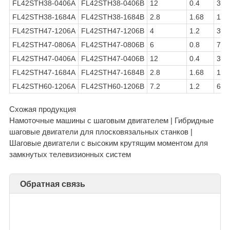
FL42STH38-0406A
FL42STH38-0406B
12
0.4
30
FL42STH38-1684A
FL42STH38-1684B
2.8
1.68
1.6
FL42STH47-1206A
FL42STH47-1206B
4
1.2
3.3
FL42STH47-0806A
FL42STH47-0806B
6
0.8
7.5
FL42STH47-0406A
FL42STH47-0406B
12
0.4
30
FL42STH47-1684A
FL42STH47-1684B
2.8
1.68
1.6
FL42STH60-1206A
FL42STH60-1206B
7.2
1.2
6
Схожая продукция
Намоточные машины с шаговым двигателем | Гибридные
шаговые двигатели для плосковязальных станков |
Шаговые двигатели с высоким крутящим моментом для
замкнутых телевизионных систем
Обратная связь