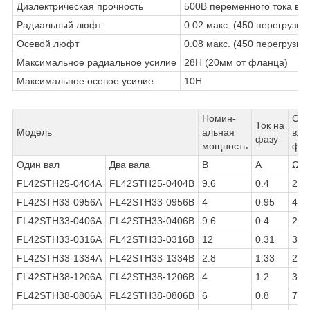
Диэлектрическая прочность
500В переменного тока в 
Радиальный люфт
0.02 макс. (450 перегрузка)
Осевой люфт
0.08 макс. (450 перегрузка)
Максимальное радиальное усилие
28Н (20мм от фланца)
Максимальное осевое усилие
10Н
Номин-
Соп
Ток на
Модель
альная
вле
фазу
мощность
фаз
Один вал
Два вала
В
А
Ω
FL42STH25-0404A
FL42STH25-0404B
9.6
0.4
24
FL42STH33-0956A
FL42STH33-0956B
4
0.95
4.2
FL42STH33-0406A
FL42STH33-0406B
9.6
0.4
24
FL42STH33-0316A
FL42STH33-0316B
12
0.31
38.
FL42STH33-1334A
FL42STH33-1334B
2.8
1.33
2.1
FL42STH38-1206A
FL42STH38-1206B
4
1.2
3.3
FL42STH38-0806A
FL42STH38-0806B
6
0.8
7.5