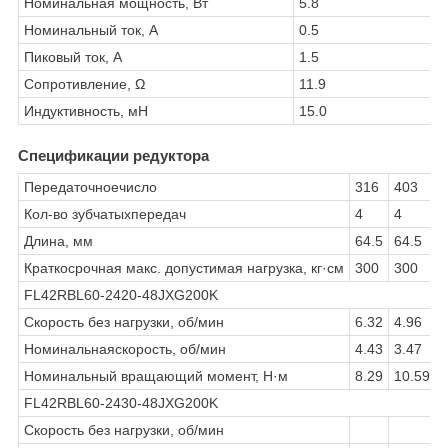
Номинальная мощность, Вт
5.8
Номинальный ток, A
0.5
Пиковый ток, A
1.5
Сопротивление, Ω
11.9
Индуктивность, мН
15.0
Спецификации редуктора
Передаточноечисло
316
403
Кол-во зубчатыхпередач
4
4
Длина, мм
64.5
64.5
6
Краткосрочная макс. допустимая нагрузка, кг·см
300
300
FL42RBL60-2420-48JXG200K
Скорость без нагрузки, об/мин
6.32
4.96
3
Номинальнаяскорость, об/мин
4.43
3.47
2
Номинальный вращающий момент, Н·м
8.29
10.59
FL42RBL60-2430-48JXG200K
Скорость без нагрузки, об/мин